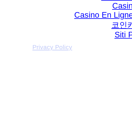
Casi
Casino En Ligne
코인
Siti
Privacy Policy